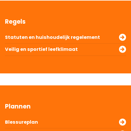
Regels
Statuten en huishoudelijk regelement
Veilig en sportief leefklimaat
Statuten en huishoudelijk regelement
Veilig en sportief leefklimaat
Plannen
Blessureplan