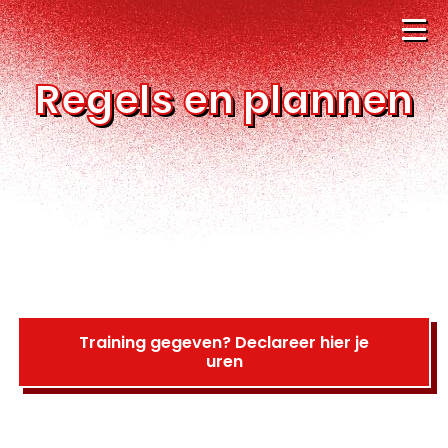
Regels en plannen
Training gegeven? Declareer hier je
uren