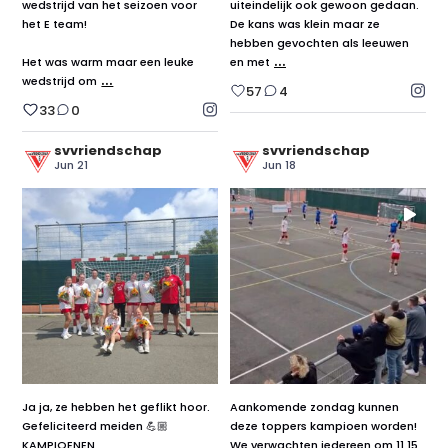
wedstrijd van het seizoen voor
uiteindelijk ook gewoon gedaan.
het E team!
De kans was klein maar ze
hebben gevochten als leeuwen
...
Het was warm maar een leuke
en met
...
wedstrijd om
57
4
33
0
svvriendschap
svvriendschap
Jun 21
Jun 18
Ja ja, ze hebben het geflikt hoor.
Aankomende zondag kunnen
Gefeliciteerd meiden 💪🏼
deze toppers kampioen worden!
KAMPIOENEN
We verwachten iedereen om 11.15