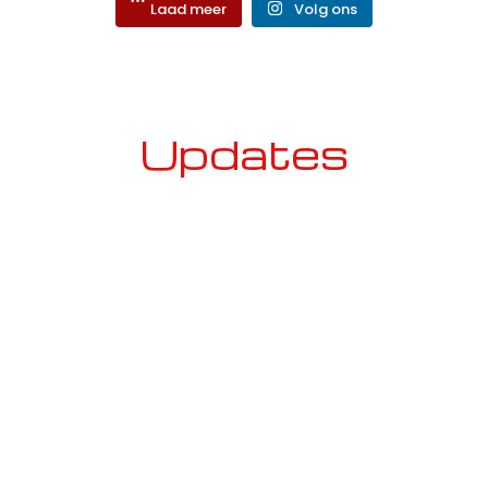
Laad meer
Volg ons
Updates