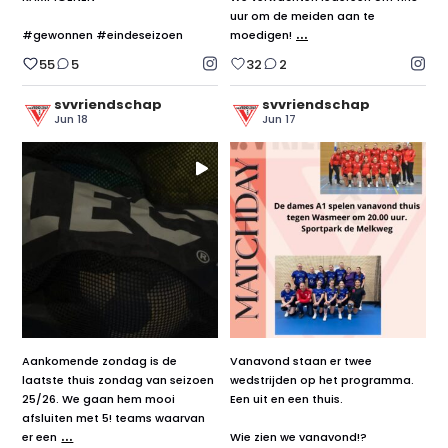
uur om de meiden aan te
...
#gewonnen #eindeseizoen
moedigen!
55
5
32
2
svvriendschap
svvriendschap
Jun 18
Jun 17
Aankomende zondag is de
Vanavond staan er twee
laatste thuis zondag van seizoen
wedstrijden op het programma.
25/26. We gaan hem mooi
Een uit en een thuis.
afsluiten met 5! teams waarvan
...
er een
Wie zien we vanavond!?