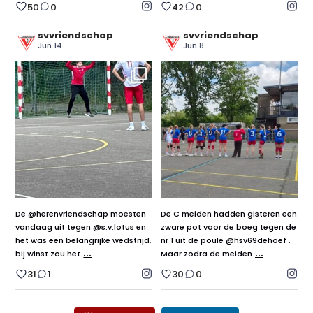
50
0
42
0
svvriendschap
svvriendschap
Jun 14
Jun 8
De @herenvriendschap moesten
De C meiden hadden gisteren een
vandaag uit tegen @s.v.lotus en
zware pot voor de boeg tegen de
het was een belangrijke wedstrijd,
nr 1 uit de poule @hsv69dehoef .
...
...
bij winst zou het
Maar zodra de meiden
31
1
30
0