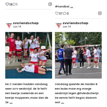
18
1
...
#handbal
37
0
svvriendschap
svvriendschap
Jun 14
Jun 14
De C meiden hadden vandaag
Vandaag speelde de meiden B
weer zo’n wedstrijd: de 1e helft
een leuke maar erg vroege
een beetje zoekende en een
wedstrijd tegen @hvleidscherijn.
beetje mopperen, maar dan de
De eerste helft begon daarom
...
...
2e
wat